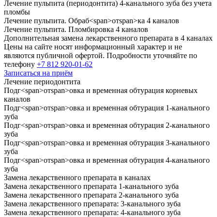
Лечение пульпита (периодонтита)
4
-канального зуба без учета
пломбы
Лечение пульпита. Обраб
<
span
>
от
span
>
ка
4
каналов
Лечение пульпита. Пломбировка
4
каналов
Дополнительная замена лекарственного препарата в
4
каналах
Цены на сайте носят информационный характер и не
являются публичной офертой. Подробности уточняйте по
телефону
+7 812 920-01-62
Записаться на приём
Лечение периодонтита
Подг
<
span
>
от
span
>
овка и временная обтурация корневых
каналов
Подг
<
span
>
от
span
>
овка и временная обтурация
1
-канального
зуба
Подг
<
span
>
от
span
>
овка и временная обтурация
2
-канального
зуба
Подг
<
span
>
от
span
>
овка и временная обтурация
3
-канального
зуба
Подг
<
span
>
от
span
>
овка и временная обтурация
4
-канального
зуба
Замена лекарственного препарата в каналах
Замена лекарственного препарата
1
-канального зуба
Замена лекарственного препарата
2
-канального зуба
Замена лекарственного препарата:
3
-канального зуба
Замена лекарственного препарата:
4
-канального зуба