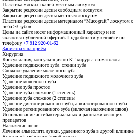
Пластика мягких тканей местным лоскутом
Закрытие рецессии десны свободным лоскутом
Закрытие рецессии десны местным лоскутом
Пластика рецессии десны материалом “Mucograft’’ лоскутом с
неба >
3
зубов
Цены на сайте носят информационный характер и не
являются публичной офертой. Подробности уточняйте по
телефону
+7 812 920-01-62
Записаться на приём
Хирургия
Консультация, консультация по КТ хирурга стоматолога
Удаление подвижного зуба, стенки зуба
Сложное удаление молочного зуба
Удаление подвижного молочного зуба
Удаление молочного зуба
Удаление зуба простое
Удаление зуба сложное (
1
степень)
Удаление зуба сложное (
2
степень)
Удаление дистопированного зуба, анкилозированного зуба
Удаление ретенированного зуба (включая наложение швов)
Использование антибактериальных и ранозаживляющих
препаратов
Наложение швов
Лечение альвеолита лунки, удаленного зуба в другой клинике
Внутрир
<
span
>
от
span
>
овой разрез