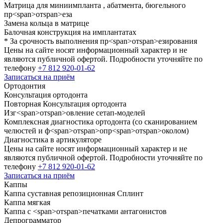
Матрица для миниимпланта , абатмента, бюгельного
пр
<
span
>
от
span
>
еза
Замена кольца в матрице
Балочная конструкция на имплантатах
* За срочность выполнения пр
<
span
>
от
span
>
езирования
Цены на сайте носят информационный характер и не
являются публичной офертой. Подробности уточняйте по
телефону
+7 812 920-01-62
Записаться на приём
Ортодонтия
Консультация ортодонта
Повторная Консультация ортодонта
Изг
<
span
>
от
span
>
овление сетап-моделей
Комплексная диагностика ортодонта (со сканированием
челюстей и ф
<
span
>
от
span
>
опр
<
span
>
от
span
>
околом)
Диагностика в артикуляторе
Цены на сайте носят информационный характер и не
являются публичной офертой. Подробности уточняйте по
телефону
+7 812 920-01-62
Записаться на приём
Каппы
Каппа суставная репозиционная Сплинт
Каппа мягкая
Каппа с
<
span
>
от
span
>
печатками антагонистов
Депрограмматор