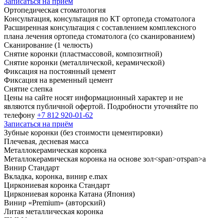
Записаться на приём
Ортопедическая стоматология
Консультация, консультация по КТ ортопеда стоматолога
Расширенная консультация с составлением комплексного
плана лечения ортопеда стоматолога (со сканированием)
Сканирование (
1
челюсть)
Снятие коронки (пластмассовой, композитной)
Снятие коронки (металлической, керамической)
Фиксация на постоянный цемент
Фиксация на временный цемент
Снятие слепка
Цены на сайте носят информационный характер и не
являются публичной офертой. Подробности уточняйте по
телефону
+7 812 920-01-62
Записаться на приём
Зубные коронки (без стоимости цементировки)
Плечевая, десневая масса
Металлокерамическая коронка
Металлокерамическая коронка на основе зол
<
span
>
от
span
>
а
Винир Стандарт
Вкладка, коронка, винир e.max
Циркониевая коронка Стандарт
Циркониевая коронка Катана (Япония)
Винир «Premium» (авторский)
Литая металлическая коронка