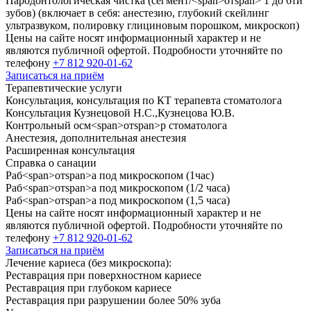
Пародонтологическая чистка (сегмент
/<
span
>
от
span
>
1
до
6
ти
зубов) (включает в себя: анестезию, глубокий скейлинг
ультразвуком, полировку глициновым порошком, микроскоп)
Цены на сайте носят информационный характер и не
являются публичной офертой. Подробности уточняйте по
телефону
+7 812 920-01-62
Записаться на приём
Терапевтические услуги
Консультация, консультация по КТ терапевта стоматолога
Консультация Кузнецовой Н.С.,Кузнецова Ю.В.
Контрольный осм
<
span
>
от
span
>
р стоматолога
Анестезия, дополнительная анестезия
Расширенная консультация
Справка о санации
Раб
<
span
>
от
span
>
а под микроскопом (
1
час)
Раб
<
span
>
от
span
>
а под микроскопом (
1/2
часа)
Раб
<
span
>
от
span
>
а под микроскопом (
1
,
5
часа)
Цены на сайте носят информационный характер и не
являются публичной офертой. Подробности уточняйте по
телефону
+7 812 920-01-62
Записаться на приём
Лечение кариеса (без микроскопа):
Реставрация при поверхностном кариесе
Реставрация при глубоком кариесе
Реставрация при разрушении более
50
% зуба