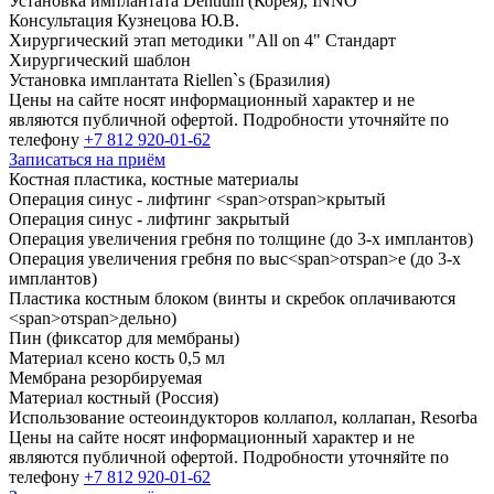
Установка имплантата Dentium (Корея), INNO
Консультация Кузнецова Ю.В.
Хирургический этап методики "All on
4
" Стандарт
Хирургический шаблон
Установка имплантата Riellen`s (Бразилия)
Цены на сайте носят информационный характер и не
являются публичной офертой. Подробности уточняйте по
телефону
+7 812 920-01-62
Записаться на приём
Костная пластика, костные материалы
Операция синус - лифтинг
<
span
>
от
span
>
крытый
Операция синус - лифтинг закрытый
Операция увеличения гребня по толщине (до
3
-х имплантов)
Операция увеличения гребня по выс
<
span
>
от
span
>
е (до
3
-х
имплантов)
Пластика костным блоком (винты и скребок оплачиваются
<
span
>
от
span
>
дельно)
Пин (фиксатор для мембраны)
Материал ксено кость
0
,
5
мл
Мембрана резорбируемая
Материал костный (Россия)
Использование остеоиндукторов коллапол, коллапан, Resorba
Цены на сайте носят информационный характер и не
являются публичной офертой. Подробности уточняйте по
телефону
+7 812 920-01-62