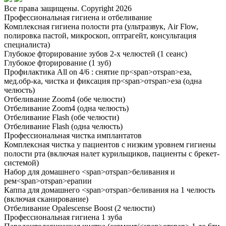
Все права защищены. Copyright 2026
Профессиональная гигиена и отбеливание
Комплексная гигиена полости рта (ультразвук, Air Flow,
полировка пастой, микроскоп, оптрагейт, консультация
специалиста)
Глубокое фторирование зубов
2
-х челюстей (
1
сеанс)
Глубокое фторирование (
1
зуб)
Профилактика All on
4/6
: снятие пр
<
span
>
от
span
>
еза,
мед.обр-ка, чистка и фиксация пр
<
span
>
от
span
>
еза (одна
челюсть)
Отбеливание Zoom
4
(обе челюсти)
Отбеливание Zoom
4
(одна челюсть)
Отбеливание Flash (обе челюсти)
Отбеливание Flash (одна челюсть)
Профессиональная чистка имплантатов
Комплексная чистка у пациентов с низким уровнем гигиены
полости рта (включая налет курильщиков, пациенты с брекет-
системой)
Набор для домашнего
<
span
>
от
span
>
беливания и
рем
<
span
>
от
span
>
ерапии
Каппа для домашнего
<
span
>
от
span
>
беливания на
1
челюсть
(включая сканирование)
Отбеливание Opalescense Boost (
2
челюсти)
Профессиональная гигиена
1
зуба