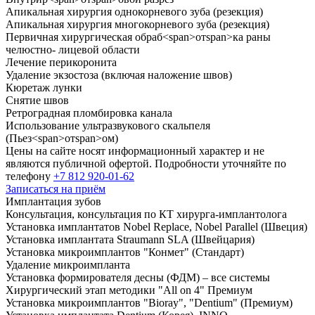
Апикальная хирургия однокорневого зуба (резекция)
Апикальная хирургия многокорневого зуба (резекция)
Первичная хирургическая обраб
<
span
>
от
span
>
ка раны
челюстно- лицевой области
Лечение перикоронита
Удаление экзостоза (включая наложение швов)
Кюретаж лунки
Снятие швов
Ретроградная пломбировка канала
Использование ультразвукового скальпеля
(Пьез
<
span
>
от
span
>
ом)
Цены на сайте носят информационный характер и не
являются публичной офертой. Подробности уточняйте по
телефону
+7 812 920-01-62
Записаться на приём
Имплантация зубов
Консультация, консультация по КТ хирурга-имплантолога
Установка имплантатов Nobel Replace, Nobel Parallel (Швеция)
Установка имплантата Straumann SLA (Швейцария)
Установка микроимплантов "Конмет" (Стандарт)
Удаление микроимпланта
Установка формирователя десны (ФДМ) – все системы
Хирургический этап методики "All on
4
" Премиум
Установка микроимплантов "Bioray", "Dentium" (Премиум)