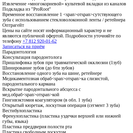
Извлечение «многокорневой» культевой вкладки из каналов
Подкладка из "ProRoot"
Временное восстановление
1
<
span
>
от
span
>
сутствующего
зуба с использованием стекловолоконной ленты
/
ретейнера
Оптрагейт
Цены на сайте носят информационный характер и не
являются публичной офертой. Подробности уточняйте по
телефону
+7 812 920-01-62
Записаться на приём
Парадонтология
Консультация пародонтолога
Пришлифовка зубов при травматической окклюзии (
1
зуб)
Шинирование зубов (до
6
ти зубов)
Восстановление одного зуба на шине, ретейнере
Медикаментозная обраб
<
span
>
от
span
>
ка слизистой,
пародонтального кармана
Вскрытие пародонтального абсцесса с
мед.обраб
<
span
>
от
span
>
кой
Гингивэктомия коагулятором (в обл.
1
зуба)
Открытый кюретаж, лоскутная операция (сегмент
3
зуба)
Вестибулопластика
Френулопластика (пластика уздечки верхней или нижней
губы, языка)
Пластика преддверия полости рта
Пластика свободным лоскутом