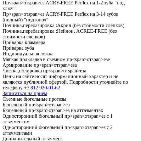
Пр
<
span
>
от
span
>
ез ACRY-FREE Perflex на
1
-
2
зуба "под
ключ"
Пр
<
span
>
от
span
>
ез ACRY-FREE Perflex на
3
-
14
зубов
(полный) "под ключ"
Починка,перебазировка :Акрил (без стоимости слепков)
Починка,перебазировка :Нейлон, ACREE-FREE (без
стоимости слепков)
Приварка кламмера
Приварка зуба
Индивидуальная ложка
Мягкая подкладка в съемном пр
<
span
>
от
span
>
езе
Армирование пр
<
span
>
от
span
>
еза
Чистка,полировка пр
<
span
>
от
span
>
еза
Цены на сайте носят информационный характер и не
являются публичной офертой. Подробности уточняйте по
телефону
+7 812 920-01-62
Записаться на приём
Съемные бюгельные протезы
Бюгельный пр
<
span
>
от
span
>
ез
Бюгельный пр
<
span
>
от
span
>
ез на аттачментах
Односторонний бюгельный пр
<
span
>
от
span
>
ез с
1
аттачментом
Односторонний бюгельный пр
<
span
>
от
span
>
ез с
2
аттачментами
Дополнительный аттачмент