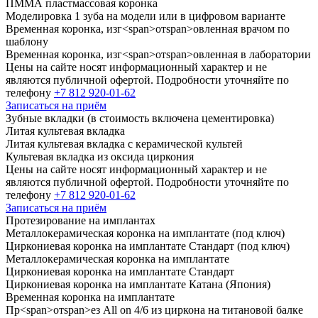
ПММА пластмассовая коронка
Моделировка
1
зуба на модели или в цифровом варианте
Временная коронка, изг
<
span
>
от
span
>
овленная врачом по
шаблону
Временная коронка, изг
<
span
>
от
span
>
овленная в лаборатории
Цены на сайте носят информационный характер и не
являются публичной офертой. Подробности уточняйте по
телефону
+7 812 920-01-62
Записаться на приём
Зубные вкладки (в стоимость включена цементировка)
Литая культевая вкладка
Литая культевая вкладка с керамической культей
Культевая вкладка из оксида циркония
Цены на сайте носят информационный характер и не
являются публичной офертой. Подробности уточняйте по
телефону
+7 812 920-01-62
Записаться на приём
Протезирование на имплантах
Металлокерамическая коронка на имплантате (под ключ)
Циркониевая коронка на имплантате Стандарт (под ключ)
Металлокерамическая коронка на имплантате
Циркониевая коронка на имплантате Стандарт
Циркониевая коронка на имплантате Катана (Япония)
Временная коронка на имплантате
Пр
<
span
>
от
span
>
ез All on
4/6
из циркона на титановой балке