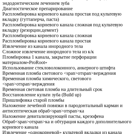
эндодонтическим лечением зуба
Диагностическое препарирование
Распломбировка корневого канала простая под культевую
вкладку (гуттаперча, паста)
Распломбировка корневого канала сложная под культевую
вкладку (резорцин,цемент)
Распломбировка корневого канала сложная
Распломбировка корневого канала простая
Извлечение из канала инородного тела
Сложное извлечение инородного тела из к
/
к
Пломбировка
1
канала, закрытие перфорации
материалом«ProRoot»
Использование стекловолоконного, анкерного штифта
Временная пломба светового
<
span
>
от
span
>
верждения
Временная пломба химического, светового
<
span
>
от
span
>
верждения
Временная световая пломба на длительный срок
Восстановление культи зуба (Build up)
Пришлифовка старой пломбы
Наложение лечебной повязки в пародонтальный карман и
антисептическая обраб
<
span
>
от
span
>
ка
Наложение девитализирующей пасты, крезофена
Обраб
<
span
>
от
span
>
ка и обтурация каждого дополнительного
корневого канала
Извлечение «однокорневой» культевой вкладки из канала