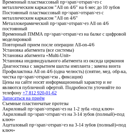
Временный пластмассовый пр
<
span
>
от
span
>
ез с
металлическим каркасом "All on
4/6
" на
6
мес до
10
зубов
Постоянный пластмассовый пр
<
span
>
от
span
>
ез с
металлическим каркасом "All on
4/6
"
Металлокерамический пр
<
span
>
от
span
>
ез All on
4/6
постоянный
Временный ПММА пр
<
span
>
от
span
>
ез на балке с цифровой
моделировкой
Повторный прием после операции All-on-
4/6
Установка абатмента (все системы)
Установка абатмента «Multi-Unit»
Установка индивидуального абатмента из оксида циркония
Диагностика с закрытием шахты импланта ; замена винта
Профилактика All on
4/6
(одна челюсть) (снятие, мед. обр-ка,
чистка пр
<
span
>
от
span
>
еза , фиксация)
Цены на сайте носят информационный характер и не
являются публичной офертой. Подробности уточняйте по
телефону
+7 812 920-01-62
Записаться на приём
Съемные пластинчатые протезы
Акриловый пр
<
span
>
от
span
>
ез на
1
-
2
зуба «под ключ»
Акриловый пр
<
span
>
от
span
>
ез на
3
-
14
зубов (полный)«под
ключ»
Ацеталовый пр
<
span
>
от
span
>
ез на
3
-
14
зубов (полный)«под
ключ»